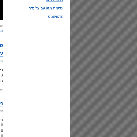
עדשות מגע
עדשות מגע עם צלינדר
קרטוקונוס
er:
 »
טי
עז
on
בע
טי
כו
er:
ני
on
הט
 משקפיים – באופן מסורתי, במקרים המוקדמים של הקרטוקונוס בלבד
 עדשות מגע -מהמקרים הקלים עד למתונים בעזרת
 המקרים החמורים :