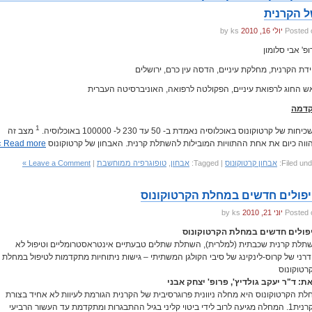
 הקרנית
Posted 
יולי 16, 2010
by ks
ופ' אבי סלומון
ידת הקרנית, מחלקת עיניים, הדסה עין כרם, ירושלים
ש החוג לרפואת עיניים, הפקולטה לרפואה, האוניברסיטה העברית
דמה
1
חות של קרטוקונוס באוכלוסיה נאמדת ב- 50 עד 230 ל- 100000 באוכלוסיה.
מצב זה
ווה כיום את אחת ההתוויות המובילות להשתלת קרנית. האבחון של קרטוקונוס
Read more »
Filed und
אבחון קרטוקונוס
| Tagged:
אבחון
,
טופוגרפיה ממוחשבת
|
Leave a Comment »
פולים חדשים במחלת הקרטוקונוס
Posted 
יוני 21, 2010
by ks
פולים חדשים במחלת הקרטוקונוס
תלת קרנית שכבתית (למלרית), השתלת שתלים טבעתיים אינטראסטרומליים וטיפול לא
דרני של קרוס-לינקינג של סיבי הקולגן המשתיתי – גישות ניתוחיות מתקדמות לטיפול במחלת
רטוקונוס
ת: ד"ר יעקב גולדיץ', פרופ' יצחק אבני
לת הקרטוקונוס היא מחלה ניוונית פרוגרסיבית של הקרנית הגורמת לעיוות לא אחיד בצורת
הקרנית1. המחלה מגיעה לרוב לידי ביטוי קליני בגיל ההתבגרות ומתקדמת עד העשור הרביעי