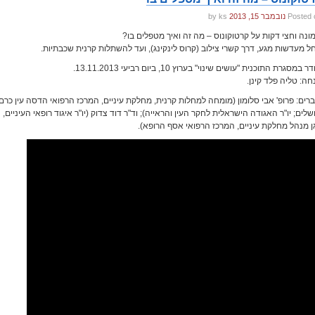
Posted 
נובמבר 15, 2013
by ks
ונה וחצי דקות על קרטוקונוס – מה זה ואיך מטפלים בו?
ל מעדשות מגע, דרך קשרי צילוב (קרוס לינקינג), ועד להשתלות קרנית שכבתיות.
 במסגרת התוכנית "עושים שינוי" בערוץ 10, ביום רביעי 13.11.2013.
חה: טליה פלד קינן.
ברים: פרופ' אבי סלומון (מומחה למחלות קרנית, מחלקת עיניים, המרכז הרפואי הדסה עין כרם,
ושלים; יו"ר האגודה הישראלית לחקר העין והראייה); וד"ר דוד צדוק (יו"ר איגוד רופאי העיניים,
ן מנהל מחלקת עיניים, המרכז הרפואי אסף הרופא).