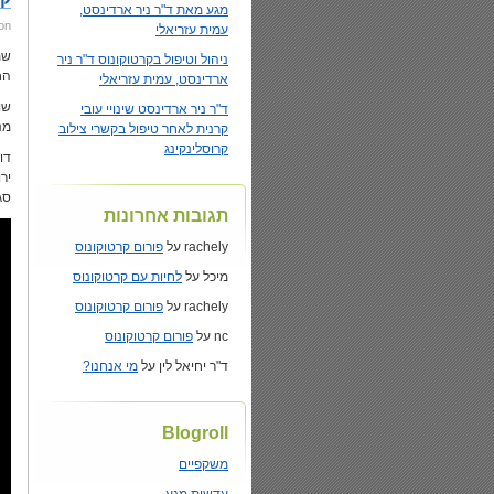
מגע מאת ד"ר ניר ארדינסט,
on
עמית עזריאלי
שמ
ניהול וטיפול בקרטוקונוס ד"ר ניר
הח
ארדינסט, עמית עזריאלי
שודר
ד"ר ניר ארדינסט שינויי עובי
מנ
קרנית לאחר טיפול בקשרי צילוב
קרוסלינקינג
דו
יר
סג
תגובות אחרונות
rachely
על
פורום קרטוקונוס
מיכל
על
לחיות עם קרטוקונוס
rachely
על
פורום קרטוקונוס
nc
על
פורום קרטוקונוס
ד"ר יחיאל לין
על
מי אנחנו?
Blogroll
משקפיים