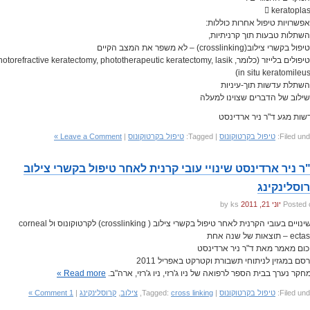
 keratoplas
 טיפולים בלייזר (כלומר, otorefractive keratectomy, phototherapeutic keratectomy, lasik
in situ keratomileus
שות מגע ד"ר ניר ארדינסט
Filed und
טיפול בקרטוקונוס
| Tagged:
טיפול בקרטוקונוס
|
Leave a Comment »
ר ניר ארדינסט שינויי עובי קרנית לאחר טיפול בקשרי צילוב
וסלינקינג
Posted 
יוני 21, 2011
by ks
השינויים בעובי הקרנית לאחר טיפול בקשרי צילוב ( crosslinking) לקרטוקונוס ול corneal
 – תוצאות של שנה אחת
כום מאמר מאת ד"ר ניר ארדינסט
רסם במגזין לניתוחי תשבורת וקטרקט באפריל 2011
חקר נערך בבית הספר לרפואה של ניו ג'רזי, ניו ג'רזי, ארה"ב.
Read more »
Filed und
טיפול בקרטוקונוס
| Tagged:
cross linking
,
צילוב
,
קרוסלינקינג
|
1 Comment »