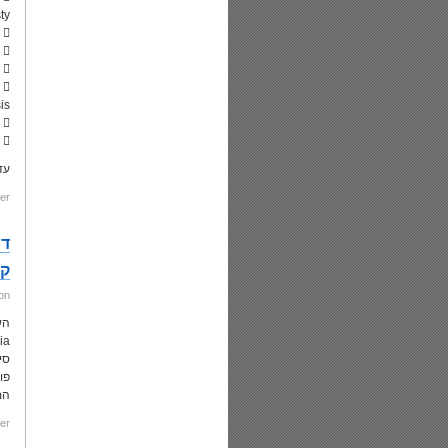
ty
 אפשרויות טיפול אחרות כוללות:
 השתלות טבעות תוך קרניתיות,
 טיפול בקשרי צילוב(crosslinking) – לא משפר את המצב הקיים
is)
 השתלת עדשות תוך-עיניות
 שילוב של הדברים שצוינו למעלה
עד
er:
ד"
קר
on
ectasia
סי
פו
המ
er: