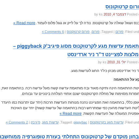
רום קרטוקונוס
Posted 
דצמבר 4, 2010
by ks
נס ושאל שאלה על קרטוקונוס. נודה לך על לייק או גוגל פלוס לעמוד.
Read more »
Filed und
פורום
| Tagged:
פורום
,
פורום קרטוקונוס
|
6 Comments »
התאמת עדשות מגע לקרטוקנוס מסוג פיגיב'ק piggyback –
לצות לפציינט ד"ר ניר ארדינסט
Posted 
יולי 31, 2010
by ks
ר ניר ארדינסט מכהן כיו"ר החוג לעדשות מגע.
ע על ההתאמה
טת ההתאמה הינה ותיקה מאוד ובה מותאמת עדשה קשה מעל עדשה רכה. בהתאמה זאת,
ומרות מסוימות של מחלת הקרטוקנוס ישנם אחוזי הצלחה בינוניים עד גבוהים.
ופן כללי, בהתאמה זאת הפציינט נהנה מנוחות העדשות הרכות (יחד עם יתרונות כמו היעדר
יטת העדשות מהעין כפי שמתרחש רבות בהתאמה של עדשות קשות) יחד עם האיכות
ופטית המעולה של העדשות הקשות.
Read more »
Filed und
עדשות מגע בקרטוקונוס
| Tagged:
piggybac
,
עדשות מגע
,
פיגיבק
|
2 Comments »
חון מוקדם של קרטוקונוס התחלתי בעזרת טופוגרפיה ממוחשבת