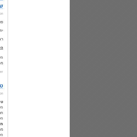
של
on
פר
יח
רא
הק
השכי
מה
er:
טי
on
טי
הש
חו
הק
מא
מח