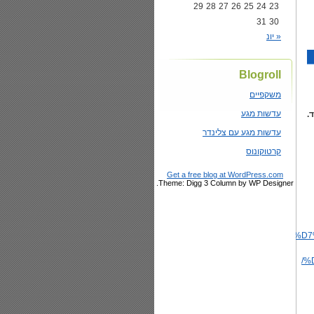
29
28
27
26
25
24
23
31
30
« יונ
Blogroll
משקפיים
עדשות מגע
.
עדשות מגע עם צלינדר
קרטוקונוס
Get a free blog at WordPress.com
Theme: Digg 3 Column by WP Designer.
//www.kolhair.co.il/%D
%