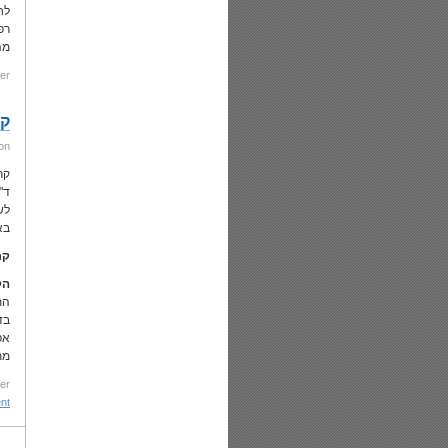
מה
er:
קר
on
קר
ד"
לש
בא
קר
הקרוס
הת
בד
אפ
מת
er:
 »