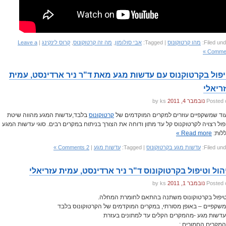
Filed und
מהו קרטוקונוס
| Tagged:
אבי סולומון
,
מה זה קרטוקונוס
,
קרוס לינקינג
|
Leave a
Comment
פול בקרטוקנוס עם עדשות מגע מאת ד"ר ניר ארדינסט, עמית
ריאלי
Posted 
נובמבר 4, 2011
by ks
וד שמשקפיים עוזרים למקרים המוקדמים של
קרטוקונוס
בלבד,עדשות המגע מהווה שיטת
פול רצויה לקרטוקנוס קל עד מתון ודוחה את הצורך בניתוח במקרים רבים. סוגי עדשות המגע
ללות:
Read more »
Filed und
עדשות מגע בקרטוקונוס
| Tagged:
עדשות מגע
|
2 Comments »
הול וטיפול בקרטוקונוס ד"ר ניר ארדינסט, עמית עזריאלי
Posted 
נובמבר 1, 2011
by ks
יפול בקרטוקונוס משתנה בהתאם לחומרת המחלה.