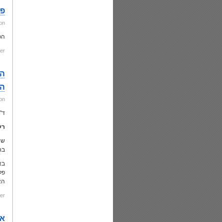
פו
on
הכ
er:
המ
on
ד"
רק
שי
בח
בא
פל
הא
er:
אב