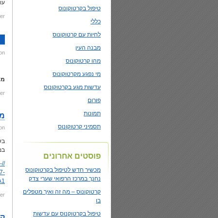
עו
טיפול בקרטוקונוס
er:
כללי
לחיות עם קרטוקונוס
מבנה העין
on
מהו קרטוקונוס
מי נפגע מקרטוקונוס
מי
עדשות מגע בקרטוקונוס
er:
פורום
תמונות
מכ
תסמיני קרטוקונוס
on
במ
פוסטים אחרונים
-
מכשיר חדש לטיפול בקרטוקונוס
7-
נחנך במרכז הרפואי שערי צדק
1/
קרטוקונוס – מה זה ואיך מטפלים
er:
בו
טיפול בקרטוקנוס עם עדשות
קר