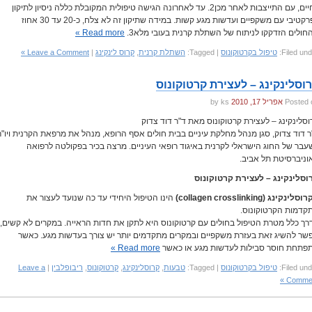
לחיים, עם התייצבות לאחר מכן2. עד לאחרונה הגישה טיפולית המקובלת כללה ניסיון לתיקון
רפרקטיבי עם משקפיים ועדשות מגע קשות. במידה שתיקון זה לא צלח, כ-20 עד 30 אחוז
חולים הזדקקו לניתוח של השתלת קרנית בעובי מלא3.
Read more »
Filed und
טיפול בקרטוקונוס
| Tagged:
השתלת קרנית
,
קרוס לינקינג
|
Leave a Comment »
וסלינקינג – לעצירת קרטוקונוס
Posted 
אפריל 17, 2010
by ks
וסלינקינג – לעצירת קרטוקונוס מאת ד"ר דוד צדוק
ר דוד צדוק, סגן מנהל מחלקת עיניים בבית חולים אסף הרופא, מנהל את מרפאת הקרנית ויו"ר
עבר של החוג הישראלי לקרנית באיגוד רופאי העיניים. מרצה בכיר בפקולטה לרפואה
וניברסיטת תל אביב.
וסלינקינג – לעצירת קרטוקונוס
לינקינג (collagen crosslinking)
הינו הטיפול היחידי עד כה שנועד לעצור את
קדמות הקרטוקונוס.
רך כלל מטרת הטיפול בחולים עם קרטוקונוס היא לתקן את חדות הראייה. במקרים לא קשים,
שר להשיג זאת בעזרת משקפיים ובמקרים מתקדמים יותר יש צורך בעדשות מגע. כאשר
פתחת חוסר סבילות לעדשות מגע או כאשר
Read more »
Filed und
טיפול בקרטוקונוס
| Tagged:
טבעות
,
קרוסלינקינג
,
קרטוקונוס
,
ריבופלבין
|
Leave a
Comment