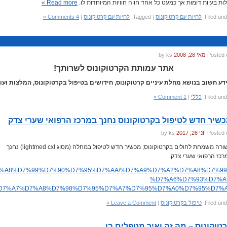
לות בעיות דומות אך כמעט כל אחד חווה חוויות המיוחדות לו.
Read more »
Filed und
לחיות עם קרטוקונוס
| Tagged:
לחיות עם קרטוקונוס
|
4 Comments »
Posted 
מאי 28, 2008
by ks
אתר עמותת הקרטוקונוס לשרותך!
דע חשוב בנושא מחלת עיניים קרטוקונוס, חידושים בטיפול בקרטוקונוס, המלצות ועוד
Filed und
כללי
|
1 Comment »
שיר חדש לטיפול בקרטוקונוס נחנך במרכז הרפואי שערי צדק
Posted 
יוני 26, 2017
by ks
בשורה משמחת לחולים בקרטוקונוס; מכשיר חדש לטיפול במחלה (מסוג lightmed cxl) נחנך
רכז הרפואי שערי צדק.
7%91%D7%A8%D7%99%D7%90%D7%95%D7%AA/%D7%A9%D7%A2%D7%A8%D7%99
%D7%A6%D7%93%D7%A
D7%A7%D7%A8%D7%98%D7%95%D7%A7%D7%95%D7%A0%D7%95%D7%A
Filed und
טיפול בקרטוקונוס
|
Leave a Comment »
טוקונוס – מה זה ואיך מטפלים בו