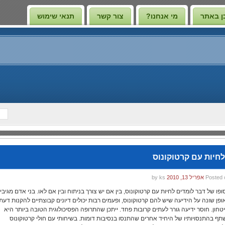
ן באתר
מי אנחנו?
צור קשר
תנאי שימוש
לחיות עם קרטוקונוס
Posted 
אפריל 13, 2010
by ks
ופו של דבר לומדים לחיות עם קרטוקונוס, בין אם יש צורך בניתוח ובין אם לאו. בני אדם מגיבי
ופן שונה על הידיעה שיש להם קרטוקונוס, ופעמים רבות יכולים דיונים קבוצתיים להקנות דעת
יטחון. חוסר ידיעה גורר לעתים קרובות פחד. ייתכן שהתרופה הפסיכולוגית הטובה ביותר היא
תף בהתנסויותיו של היחיד אחרים שהתנסו בנסיבות דומות. בשיחותי עם חולי קרטוקונוס